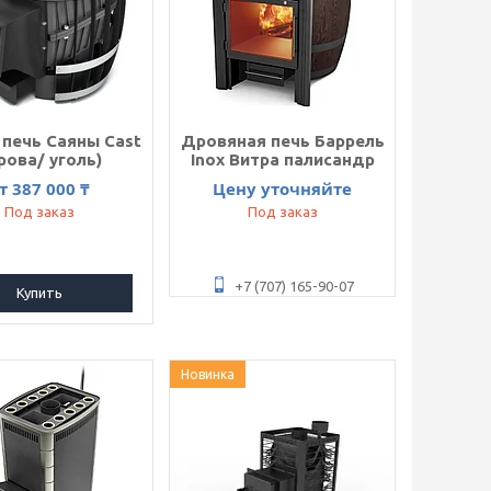
 печь Саяны Cast
Дровяная печь Баррель
рова/ уголь)
Inox Витра палисандр
т 387 000 ₸
Цену уточняйте
Под заказ
Под заказ
+7 (707) 165-90-07
Купить
Новинка