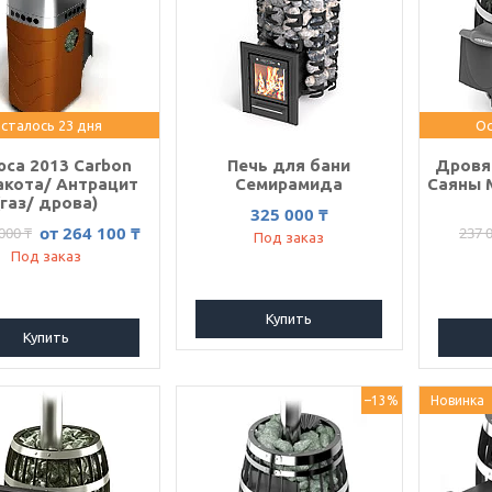
сталось 23 дня
Ос
са 2013 Carbon
Печь для бани
Дровя
акота/ Антрацит
Семирамида
Саяны М
(газ/ дрова)
325 000 ₸
от 264 100 ₸
000 ₸
237 
Под заказ
Под заказ
Купить
Купить
–13%
Новинка