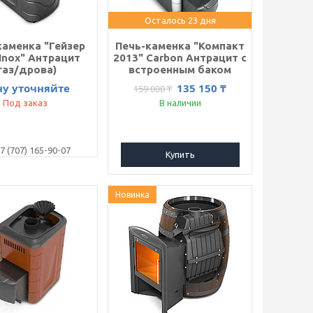
Осталось 23 дня
каменка "Гейзер
Печь-каменка "Компакт
Inox" Антрацит
2013" Carbon Антрацит с
газ/дрова)
встроенным баком
ну уточняйте
135 150 ₸
159 000 ₸
Под заказ
В наличии
7 (707) 165-90-07
Купить
Новинка