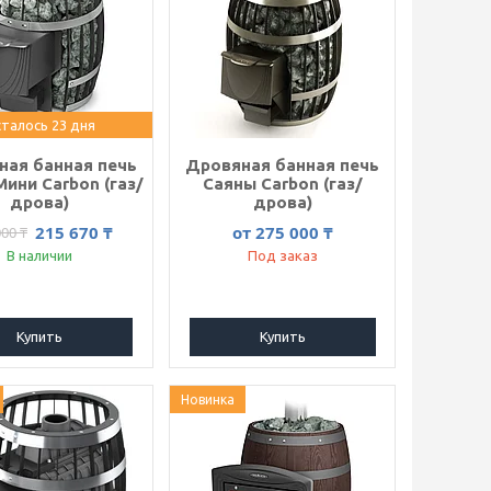
талось 23 дня
ная банная печь
Дровяная банная печь
ини Carbon (газ/
Саяны Carbon (газ/
дрова)
дрова)
215 670 ₸
от 275 000 ₸
000 ₸
В наличии
Под заказ
Купить
Купить
Новинка