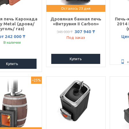
Осталось 23 дня
я печь Каронада
Дровяная банная печь
Печь-
y Metal (дрова/
«Витрувия II Carbon»
2014 
уголь/ газ)
(
307 940 ₸
346 000 ₸
от 242 000 ₸
Це
Под заказ
В наличии
Купить
+
Купить
–25%