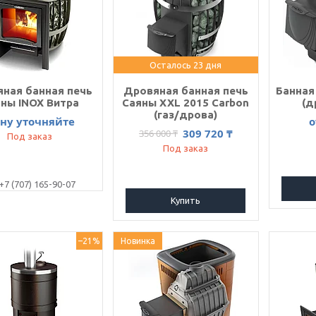
Осталось 23 дня
ная банная печь
Дровяная банная печь
Банная
ны INOX Витра
Саяны XXL 2015 Сarbon
(д
(газ/дрова)
ну уточняйте
о
309 720 ₸
356 000 ₸
Под заказ
Под заказ
+7 (707) 165-90-07
Купить
–21%
Новинка