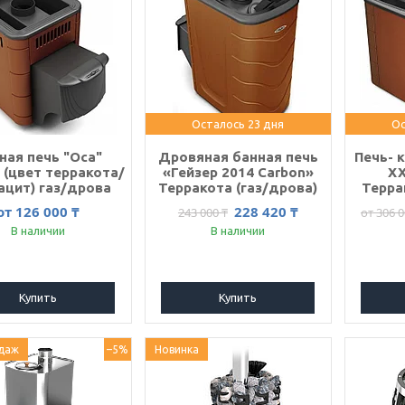
Осталось 23 дня
Ос
ная печь "Оса"
Дровяная банная печь
Печь- 
 (цвет терракота/
«Гейзер 2014 Carbon»
ХХ
ацит) газ/дрова
Терракота (газ/дрова)
Терра
от 126 000 ₸
228 420 ₸
243 000 ₸
от 306 0
В наличии
В наличии
Купить
Купить
даж
–5%
Новинка