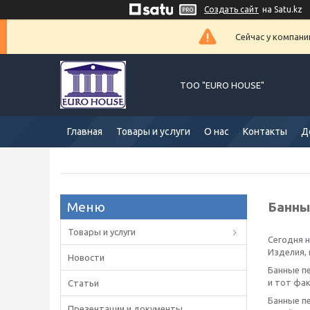
Создать сайт
на Satu.kz
Сейчас у компани
ТОО "EURO HOUSE"
Главная
Товары и услуги
О нас
Контакты
Д
Банны
Товары и услуги
Сегодня н
Изделия, 
Новости
Банные п
и тот фак
Статьи
Банные п
Презентации и документы