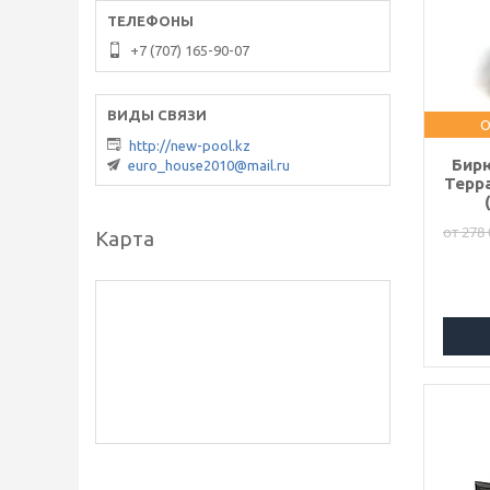
+7 (707) 165-90-07
О
http://new-pool.kz
Бирю
euro_house2010@mail.ru
Терр
от 278 
Карта