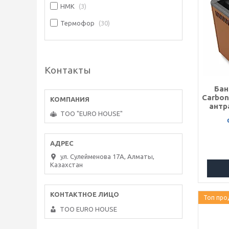
НМК
3
Термофор
30
Контакты
Бан
Carbon
антр
ТОО "EURO HOUSE"
ул. Сулейменова 17А, Алматы,
Казахстан
Топ про
ТОО EURO HOUSE