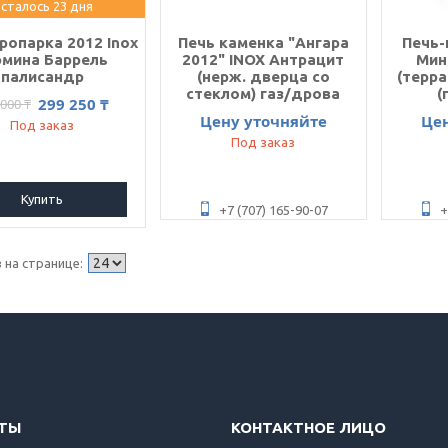
сталось 23 дня
ропарка 2012 Inox
Печь каменка "Ангара
Печь-
мина Баррель
2012" INOX Антрацит
Мин
палисандр
(нерж. дверца со
(терра
стеклом) газ/дрова
(
299 250 ₸
 000 ₸
Цену уточняйте
Це
Под заказ
Под заказ
Купить
+7 (707) 165-90-07
+