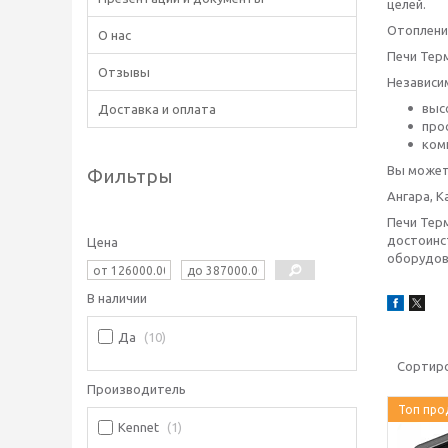
целей.
Отоплени
О нас
Печи Тер
Отзывы
Независи
выс
Доставка и оплата
про
ком
Вы может
Фильтры
Ангара, К
Печи Терм
достоинс
Цена
оборудов
В наличии
Да
10
Производитель
Топ про
Kennet
1