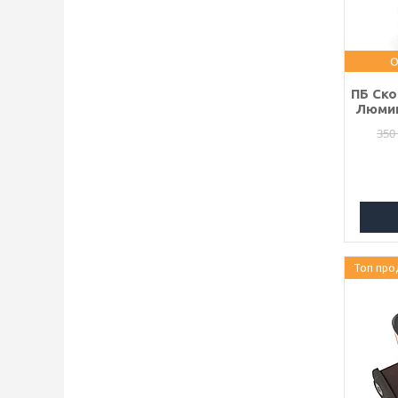
О
ПБ Ско
Люмин
350
Топ про