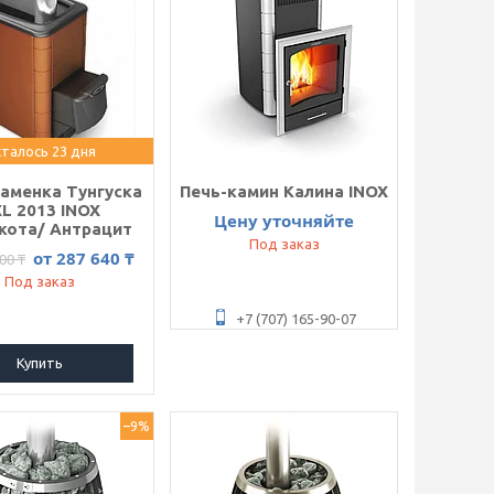
талось 23 дня
каменка Тунгуска
Печь-камин Калина INOX
L 2013 INOX
Цену уточняйте
кота/ Антрацит
Под заказ
от 287 640 ₸
00 ₸
Под заказ
+7 (707) 165-90-07
Купить
–9%