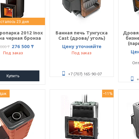
сталось 23 дня
ропарка 2012 Inox
Банная печь Тунгуска
Дровя
а черная бронза
Cast (дрова/ уголь)
бизне
(пар
276 500 ₸
Цену уточняйте
 000 ₸
Це
Под заказ
Под заказ
Опт
+7 (707) 165-90-07
Купить
+
даж
–11%