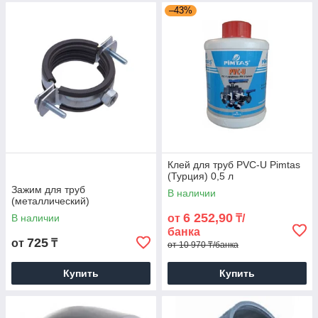
–43%
Клей для труб PVC-U Pimtas
(Турция) 0,5 л
Зажим для труб
В наличии
(металлический)
6 252,90
В наличии
от
₸/
банка
725
от
₸
от 10 970 ₸/банка
Купить
Купить