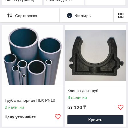
Genova (США)
Сортировка
0
Фильтры
Клипса для труб
В наличии
Труба напорная ПВХ PN10
120
В наличии
от
₸
Цену уточняйте
Купить