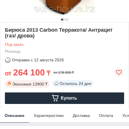
Бирюса 2013 Carbon Терракота/ Антрацит
(газ/ дрова)
Под заказ
Розница
Отправка с
12 августа 2026
264 100
от
₸
от 278 000 ₸
Осталось
24 дня
Экономия
13900 ₸
Купить
Описание
Характеристики
Доставка
Оплата
Усл