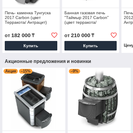
Печь- каменка Тунгуска
Банная газовая печь
Печь
2017 Carbon (цвет
"Таймыр 2017 Carbon"
2012
Терракота/ Антрацит)
(цвет терракота/
Антр
антрацит)
182 000
210 000
от
₸
от
₸
Цен
Купить
Купить
Акционные предложения и новинки
Акция
–15%
–9%