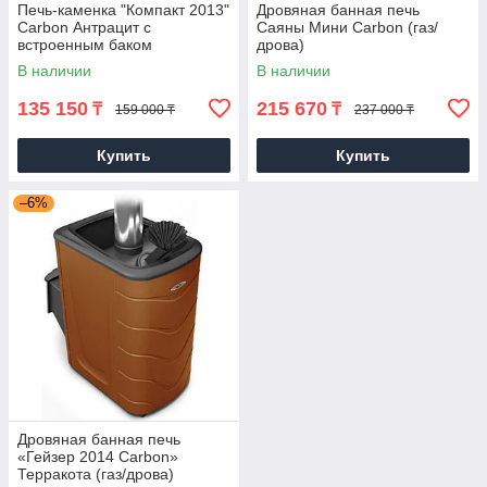
Печь-каменка "Компакт 2013"
Дровяная банная печь
Carbon Антрацит с
Саяны Мини Carbon (газ/
встроенным баком
дрова)
В наличии
В наличии
135 150
215 670
₸
₸
159 000 ₸
237 000 ₸
Купить
Купить
–6%
Дровяная банная печь
«Гейзер 2014 Carbon»
Терракота (газ/дрова)