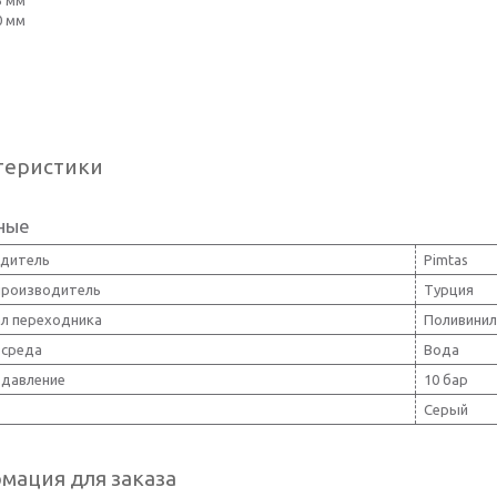
5 мм
0 мм
теристики
ные
дитель
Pimtas
производитель
Турция
л переходника
Поливини
 среда
Вода
 давление
10 бар
Серый
мация для заказа