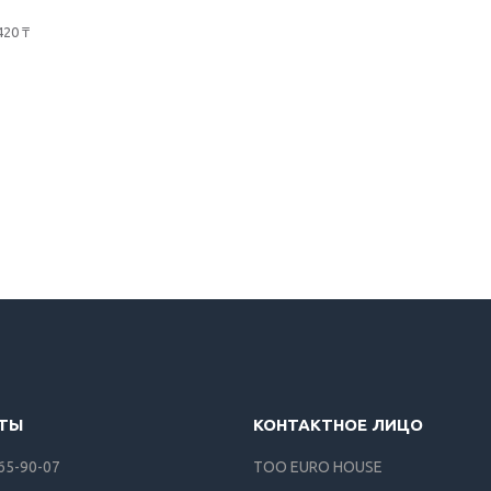
420 ₸
165-90-07
ТОО EURO HOUSE