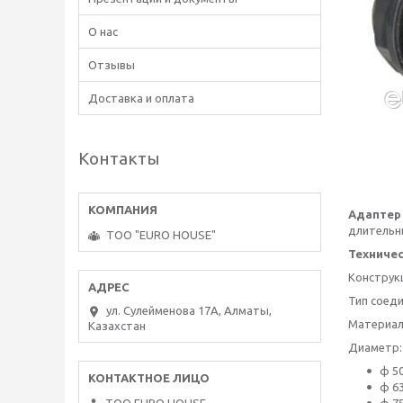
О нас
Отзывы
Доставка и оплата
Контакты
Адаптер 
длительн
ТОО "EURO HOUSE"
Техничес
Конструк
Тип соеди
ул. Сулейменова 17А, Алматы,
Материал
Казахстан
Диаметр
ф 5
ф 6