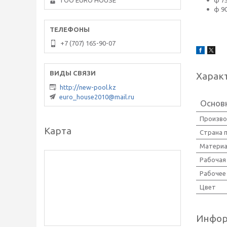
ф 7
ТОО EURO HOUSE
ф 9
+7 (707) 165-90-07
Харак
http://new-pool.kz
euro_house2010@mail.ru
Основ
Произво
Карта
Страна 
Материа
Рабочая
Рабочее
Цвет
Инфор