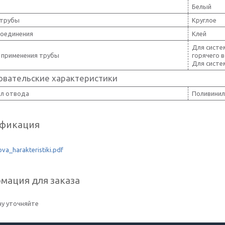
Белый
 трубы
Круглое
соединения
Клей
Для систе
 применения трубы
горячего 
Для систе
овательские характеристики
л отвода
Поливини
фикация
va_harakteristiki.pdf
мация для заказа
у уточняйте