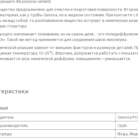
ующего All purpose cement.
щество предназначено для очистки и подготовки поверхности. Второе 
материал, как у трубы Genova, но в жидком состоянии. При контакте с
ь между собой, то расплавленное вещество вступает в химическую р
ую структуру.
роцесс напоминает склеивание, но на самом деле, - это полидиффузио
Х». Такой же метод применяется для соединения швов линолеума.
ической реакции зависит от внешних факторов и размеров деталей. Пр
уемая температура 15–25°C. Впрочем, допускается работать с показат
личивается срок химической диффузии, повышенном – уменьшается.
теристики
ные
дитель
Genova Pr
производитель
США
 среда
Вода, Жид