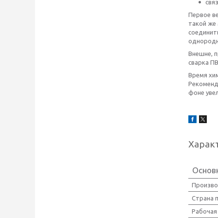
связ
Первое ве
такой же 
соединит
однородн
Внешне, п
сварка ПВ
Время хим
Рекоменд
фоне уве
Харак
Основ
Произво
Страна 
Рабочая