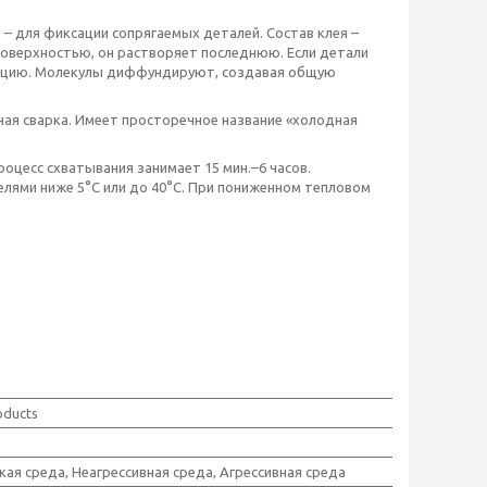
– для фиксации сопрягаемых деталей. Состав клея –
 поверхностью, он растворяет последнюю. Если детали
еакцию. Молекулы диффундируют, создавая общую
нная сварка. Имеет просторечное название «холодная
оцесс схватывания занимает 15 мин.–6 часов.
елями ниже 5°C или до 40°C. При пониженном тепловом
oducts
кая среда, Неагрессивная среда, Агрессивная среда