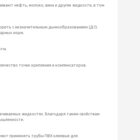
ивают нефть, молоко, вина и другие жидкости, в том
о гореть с незначительным дымообразованием (Д1).
тарных норм.
атм.
личество точек крепления и компенсаторов.
екачиваемых жидкостях. Благодаря таким свойствам
мышленности.
ляют применять трубы ПВХ клеевые для