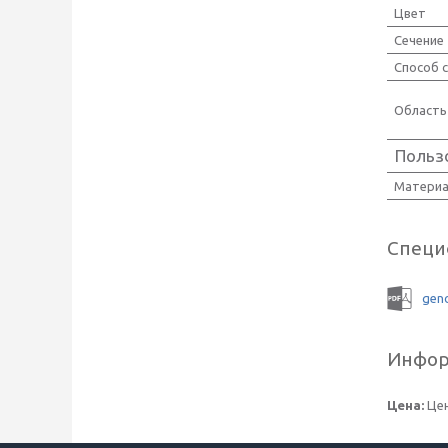
Цвет
Сечение
Способ 
Область
Польз
Материа
Специ
geno
Инфор
Цена:
Цен