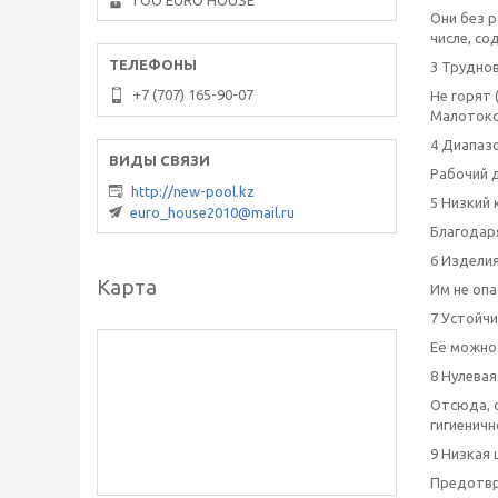
ТОО EURO HOUSE
Они без р
числе, с
3 Трудно
+7 (707) 165-90-07
Не горят 
Малотокс
4 Диапаз
Рабочий д
http://new-pool.kz
5 Низкий
euro_house2010@mail.ru
Благодар
6 Изделия
Карта
Им не оп
7 Устойч
Её можно
8 Нулева
Отсюда, 
гигиенич
9 Низкая
Предотвр