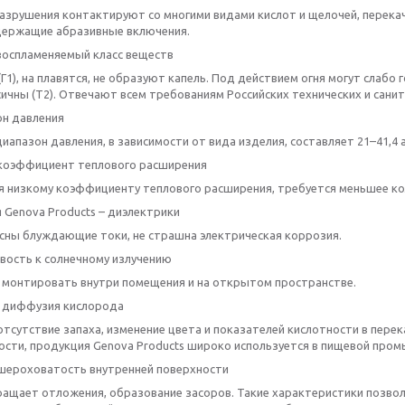
азрушения контактируют со многими видами кислот и щелочей, перекач
одержащие абразивные включения.
воспламеняемый класс веществ
(Г1), на плавятся, не образуют капель. Под действием огня могут слаб
ичны (Т2). Отвечают всем требованиям Российских технических и сани
он давления
иапазон давления, в зависимости от вида изделия, составляет 21–41,4 
 коэффициент теплового расширения
я низкому коэффициенту теплового расширения, требуется меньшее ко
 Genova Products – диэлектрики
асны блуждающие токи, не страшна электрическая коррозия.
ивость к солнечному излучению
 монтировать внутри помещения и на открытом пространстве.
я диффузия кислорода
отсутствие запаха, изменение цвета и показателей кислотности в пер
ности, продукция Genova Products широко используется в пищевой про
 шероховатость внутренней поверхности
ащает отложения, образование засоров. Такие характеристики позво