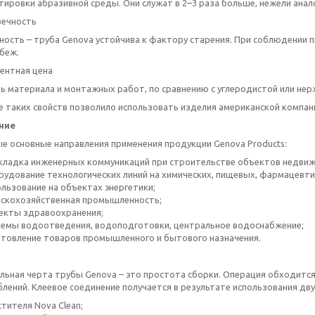
ировки абразивной среды. Они служат в 2–3 раза больше, нежели анало
вечность
ость – труба Genova устойчива к фактору старения. При соблюдении п
беж.
рентная цена
ь материала и монтажных работ, по сравнению с углеродистой или нер
е таких свойств позволило использовать изделия американской компан
ние
е основные направления применения продукции Genova Products:
кладка инженерных коммуникаций при строительстве объектов недвиж
рудование технологических линий на химических, пищевых, фармацевт
ользование на объектах энергетики;
ьскохозяйственная промышленность;
екты здравоохранения;
темы водоотведения, водоподготовки, центральное водоснабжение;
отовление товаров промышленного и бытового назначения.
льная черта трубы Genova – это простота сборки. Операция обходитс
лений. Клеевое соединение получается в результате использования дв
стителя Nova Clean;