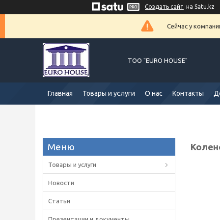
Создать сайт
на Satu.kz
Сейчас у компани
ТОО "EURO HOUSE"
Главная
Товары и услуги
О нас
Контакты
Д
Колено
Товары и услуги
Новости
Статьи
Презентации и документы