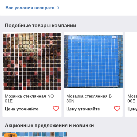
Все условия возврата
Подобные товары компании
Мозаика стеклянная NO
Мозаика стеклянная B
Моза
01E
30N
06E
Цену уточняйте
Цену уточняйте
Цен
Акционные предложения и новинки
–46%