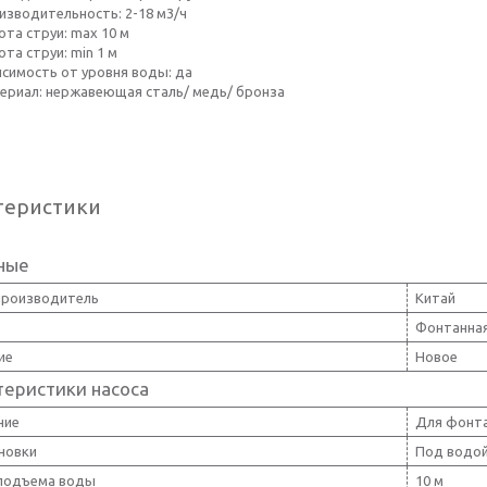
изводительность: 2-18 м3/ч
ота струи: max 10 м
та струи: min 1 м
исимость от уровня воды: да
ериал: нержавеющая сталь/ медь/ бронза
теристики
ные
производитель
Китай
Фонтанная
ие
Новое
теристики насоса
ние
Для фонт
ановки
Под водо
подъема воды
10 м