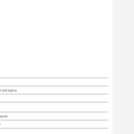
 насадка
анов
й