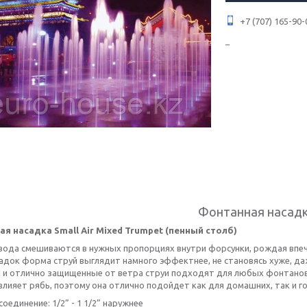
+7 (707) 165-90-
Фонтанная насад
ая насадка Small
Air Mixed Trumpet (пенный столб)
 вода смешиваются в нужных пропорциях внутри форсунки, рождая впеч
адок форма струй выглядит намного эффектнее, не становясь хуже, да
 и отлично защищенные от ветра струи подходят для любых фонтанов 
 влияет рябь, поэтому она отлично подойдет как для домашних, так и 
оединение: 1/2” - 1 1/2” наружнее