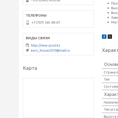
ТОО EURO HOUSE
Про
Выс
Высо
Зав
Мат
+7 (707) 165-90-07
http://new-pool.kz
Харак
euro_house2010@mail.ru
Основ
Карта
Страна 
Тип
Состоян
Харак
Назначе
Тип уст
Высота 