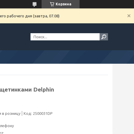
Корзина
го рабочего дня (завтра, 07.08)
щетинками Delphin
 в розницу
Код:
2500031DP
елефону
07