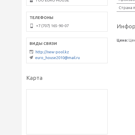
ТОО EURO HOUSE
Страна 
Инфор
+7 (707) 165-90-07
Цена:
Цен
http://new-pool.kz
euro_house2010@mail.ru
Карта