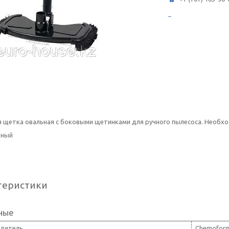
я щетка овальная с боковыми щетинками для ручного пылесоса. Необхо
рный
теристики
ные
дитель
Chemofor