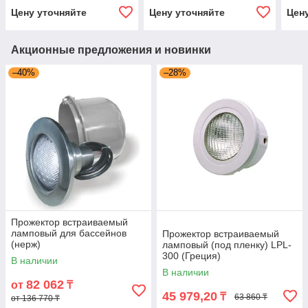
Цену уточняйте
Цену уточняйте
Цен
Акционные предложения и новинки
–40%
–28%
Прожектор встраиваемый
ламповый для бассейнов
Прожектор встраиваемый
(нерж)
ламповый (под пленку) LPL-
300 (Греция)
В наличии
В наличии
82 062
от
₸
45 979,20
₸
63 860 ₸
от 136 770 ₸