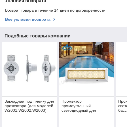
Условия возврата
Возврат товара в течение 14 дней по договоренности
Все условия возврата
Подобные товары компании
Закладная под плёнку для
Прожектор
Прож
прожектора (для моделей
прямоугольный
свет
W2001,W2002,W2003)
светодиодный для
басс
бассейна/ фонтана под
бетон (cвет теплый
белый)