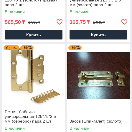
120*70*2 (золото) (правая)
универсальная 125*75*2,5
пара 2 шт
мм (золото) пара 2 шт
В наличии
В наличии
505,50
365,75
₸
₸
1 685 ₸
1 045 ₸
Купить
Купить
Уценка
–65%
–65%
Петля "бабочка"
универсальная 125*75*2,5
мм (серебро) пара 2 шт
Засов (шпингалет) (золото)
В наличии
В наличии