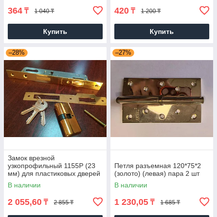
364
420
₸
₸
1 040 ₸
1 200 ₸
Купить
Купить
–28%
–27%
Замок врезной
узкопрофильный 1155Р (23
Петля разъемная 120*75*2
мм) для пластиковых дверей
(золото) (левая) пара 2 шт
(без цилиндра)
В наличии
В наличии
2 055,60
1 230,05
₸
₸
2 855 ₸
1 685 ₸