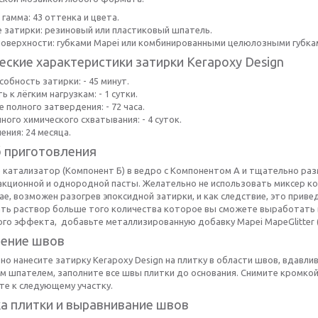
гамма: 43 оттенка и цвета.
е затирки: резиновый или пластиковый шпатель.
поверхности: губками Mapei или комбинированными целюлозными губка
еские характеристики затирки Kerapoxy Design
обность затирки: - 45 минут.
ь к лёгким нагрузкам: - 1 сутки.
 полного затвердения: - 72 часа.
ного химического схватывания: - 4 суток.
ения: 24 месяца.
 приготовления
 катализатор (Компонент Б) в ведро с Компонентом А и тщательно ра
кционной и однородной пасты. Желательно не использовать миксер ко
ае, возможен разогрев эпоксидной затирки, и как следствие, это при
ть раствор больше того количества которое вы сможете выработать в 
ого эффекта, добавьте металлизированную добавку Mapei MapeGlitter 
ение швов
но нанесите затирку Kerapoxy Design на плитку в области швов, вдав
м шпателем, заполните все швы плитки до основания. Снимите кромкой
те к следующему участку.
а плитки и выравнивание швов