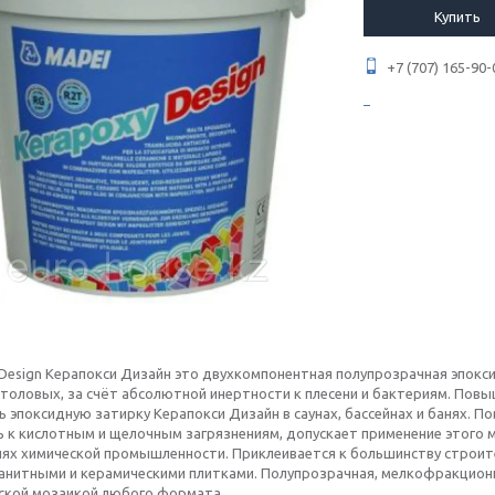
Купить
+7 (707) 165-90-
 Design Керапокси Дизайн это двухкомпонентная полупрозрачная эпокс
столовых, за счёт абсолютной инертности к плесени и бактериям. Пов
 эпоксидную затирку Керапокси Дизайн в саунах, бассейнах и банях. П
 к кислотным и щелочным загрязнениям, допускает применение этого м
ях химической промышленности. Приклеивается к большинству строите
анитными и керамическими плитками. Полупрозрачная, мелкофракционн
ской мозаикой любого формата.