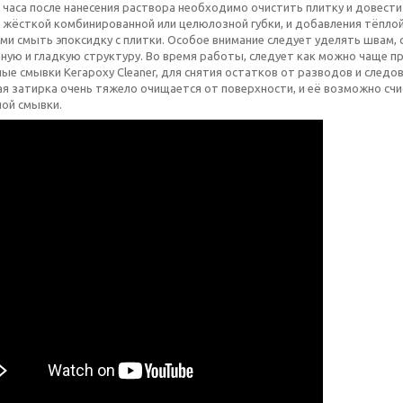
 часа после нанесения раствора необходимо очистить плитку и довести
жёсткой комбинированной или целюлозной губки, и добавления тёпло
и смыть эпоксидку с плитки. Особое внимание следует уделять швам, 
ую и гладкую структуру. Во время работы, следует как можно чаще пр
ые смывки Kerapoxy Cleaner, для снятия остатков от разводов и следо
ая затирка очень тяжело очищается от поверхности, и её возможно сч
ной смывки.