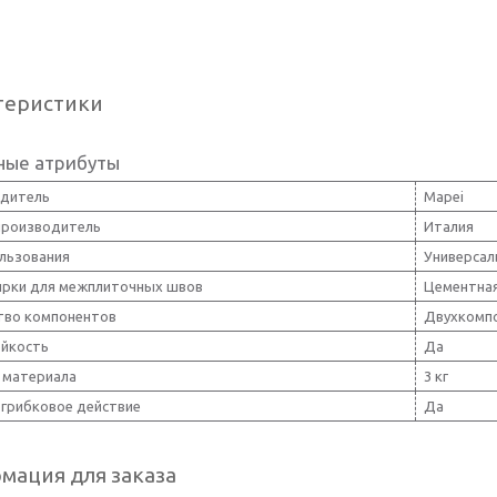
теристики
ные атрибуты
дитель
Mapei
производитель
Италия
ользования
Универсал
ирки для межплиточных швов
Цементна
тво компонентов
Двухкомп
йкость
Да
 материала
3 кг
грибковое действие
Да
мация для заказа