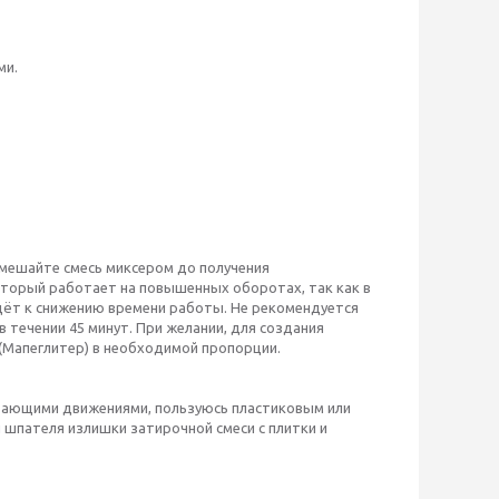
ми.
змешайте смесь миксером до получения
торый работает на повышенных оборотах, так как в
ведёт к снижению времени работы. Не рекомендуется
течении 45 минут. При желании, для создания
(Мапеглитер) в необходимой пропорции.
ливающими движениями, пользуюсь пластиковым или
 шпателя излишки затирочной смеси с плитки и