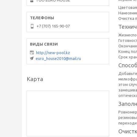
ТОО EURO HOUSE
Цветовая 
Нанесени
Очистка 
Технич
+7 (707) 165-90-07
Жизнеспос
Готовност
Окончание
Конец пол
http://new-pool.kz
Срок хран
euro_house2010@mail.ru
Способ
Добавьте
Карта
мелкофра
этом случ
замешива
оптическ
Заполн
Ровномер
резиновы
переходи
Очистк