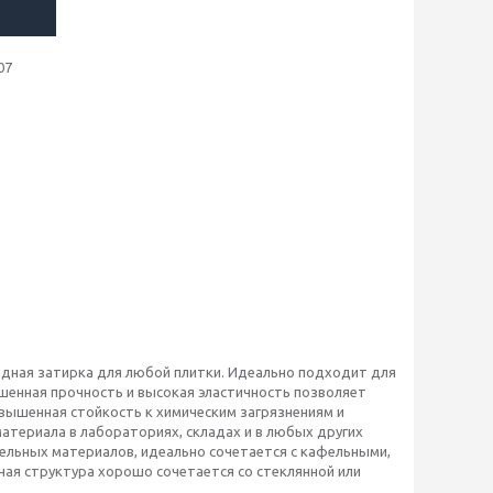
07
идная затирка для любой плитки. Идеально подходит для
ышенная прочность и высокая эластичность позволяет
овышенная стойкость к химическим загрязнениям и
атериала в лабораториях, складах и в любых других
льных материалов, идеально сочетается с кафельными,
ая структура хорошо сочетается со стеклянной или