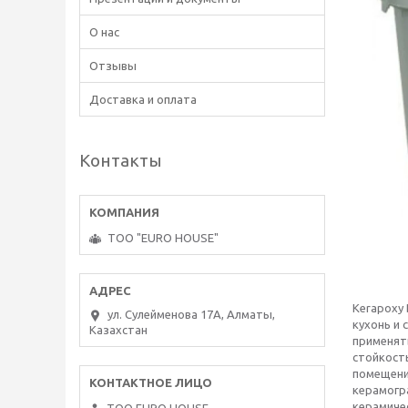
О нас
Отзывы
Доставка и оплата
Контакты
ТОО "EURO HOUSE"
Kerapoxy
ул. Сулейменова 17А, Алматы,
кухонь и 
Казахстан
применять
стойкость
помещени
керамогр
керамиче