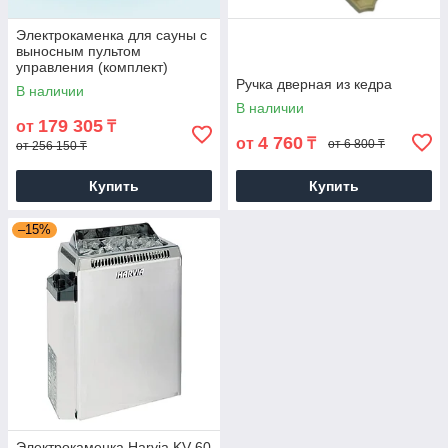
Электрокаменка для сауны с
выносным пультом
управления (комплект)
Ручка дверная из кедра
В наличии
В наличии
179 305
от
₸
4 760
от
₸
от 6 800 ₸
от 256 150 ₸
Купить
Купить
–15%
Электрокаменка Harvia KV 60