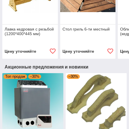
Лавка кедровая с резьбой
Стол гриль 6-ти местный
Обли
(1200*400*445 мм)
(кед
Цену уточняйте
Цену уточняйте
Цен
Акционные предложения и новинки
Топ продаж
–30%
–30%