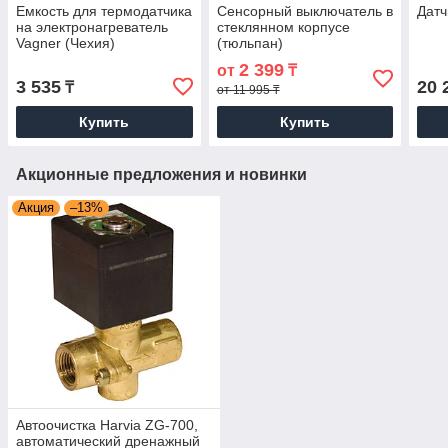
Емкость для термодатчика
Сенсорный выключатель в
Датч
на электронагреватель
стеклянном корпусе
Vagner (Чехия)
(тюльпан)
2 399
от
₸
3 535
20 
₸
от 11 995 ₸
Купить
Купить
Акционные предложения и новинки
Акция
–13%
Автоочистка Harvia ZG-700,
автоматический дренажный