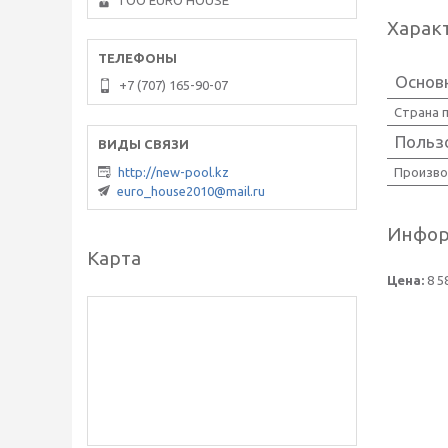
ТОО EURO HOUSE
Харак
Основ
+7 (707) 165-90-07
Страна 
Польз
Произво
http://new-pool.kz
euro_house2010@mail.ru
Инфор
Карта
Цена:
8 5