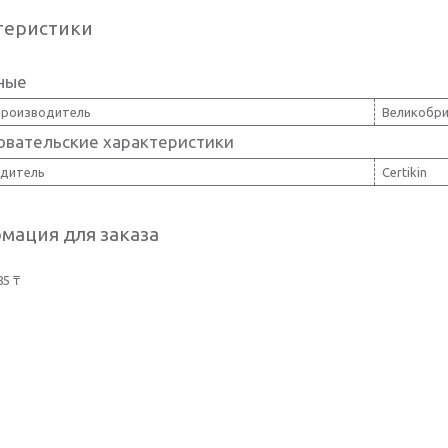
теристики
ные
производитель
Великобр
овательские характеристики
дитель
Certikin
мация для заказа
85 ₸