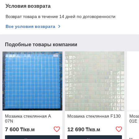
Условия возврата
Возврат товара в течение 14 дней по договоренности
Все условия возврата
Подобные товары компании
Мозаика стеклянная A
Мозаика стеклянная F130
Моза
07N
01E
7 600
12 690
₸/кв.м
₸/кв.м