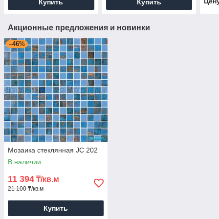
Цен
Купить
Купить
Акционные предложения и новинки
–46%
Мозаика стеклянная JC 202
В наличии
11 394
₸/кв.м
21 100 ₸/кв.м
Купить