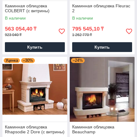
Каминная облицовка
Каминная облицовка Fleurac
COLBERT (с витрины)
2
В наличии
В наличии
563 054,40
795 545,10
₸
₸
923 040 ₸
1 262 770 ₸
Купить
Купить
Уценка
–30%
–24%
Каминная облицовка
Каминная облицовка
Rhapsodie 2 Dore (с витрины)
Beauchamp