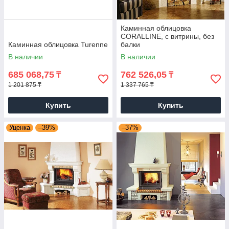
Каминная облицовка
CORALLINE, с витрины, без
Каминная облицовка Turenne
балки
В наличии
В наличии
685 068,75
762 526,05
₸
₸
1 201 875 ₸
1 337 765 ₸
Купить
Купить
Уценка
–39%
–37%