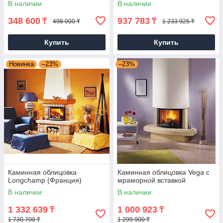
В наличии
В наличии
348 600
937 783
₸
₸
498 000 ₸
1 233 925 ₸
Купить
Купить
Новинка
–23%
–23%
Каминная облицовка
Каминная облицовка Vega с
Longchamp (Франция)
мраморной вставкой
В наличии
В наличии
1 332 639
1 000 923
₸
₸
1 730 700 ₸
1 299 900 ₸