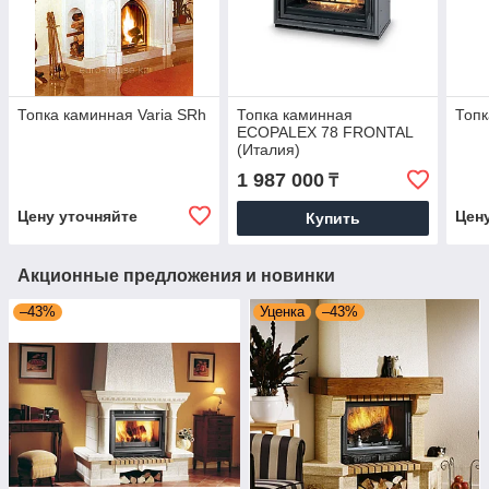
Топка каминная Varia SRh
Топка каминная
Топк
ECOPALEX 78 FRONTAL
(Италия)
1 987 000
₸
Цену уточняйте
Цен
Купить
Акционные предложения и новинки
–43%
Уценка
–43%