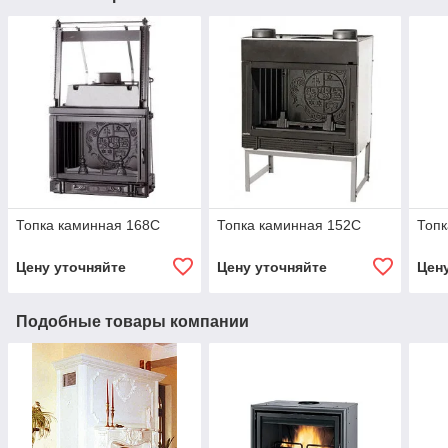
Топка каминная 168C
Топка каминная 152С
Топк
Цену уточняйте
Цену уточняйте
Цен
Подобные товары компании