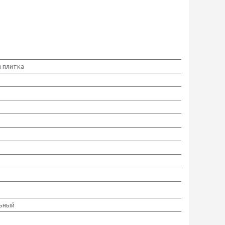
 плитка
ьный