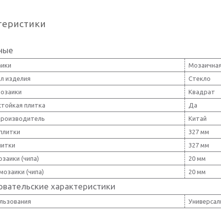
теристики
ные
аики
Мозаичная
л изделия
Стекло
озаики
Квадрат
тойкая плитка
Да
производитель
Китай
плитки
327 мм
литки
327 мм
заики (чипа)
20 мм
мозаики (чипа)
20 мм
овательские характеристики
ользования
Универсал