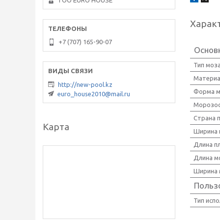
ТОО EURO HOUSE
Харак
+7 (707) 165-90-07
Основ
Тип моз
Материа
http://new-pool.kz
Форма м
euro_house2010@mail.ru
Морозос
Страна 
Карта
Ширина 
Длина п
Длина мо
Ширина 
Польз
Тип исп