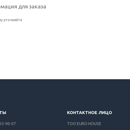
мация для заказа
у уточняйте
165-90-07
ТОО EURO HOUSE