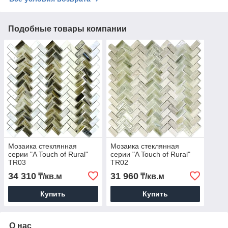
Подобные товары компании
Мозаика стеклянная
Мозаика стеклянная
серии "A Touch of Rural"
серии "A Touch of Rural"
TR03
TR02
34 310
31 960
₸/кв.м
₸/кв.м
Купить
Купить
О нас