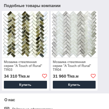
Подобные товары компании
Мозаика стеклянная
Мозаика стеклянная
серии "A Touch of Rural"
серии "A Touch of Rural"
TR03
TR04
34 310
31 960
₸/кв.м
₸/кв.м
Купить
Купить
О нас