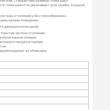
грой огня. Стандартные размеры топки дают
та топки шамотом увеличивает срок службы. Большой
системы отопления) и без теплообменника.
шему нагреву помещения.
й и демократичной ценой.
открытую систему отопления.
 игрой языков пламени.
ительного процесса горения.
отом.
вшийся вариант её облицовки.