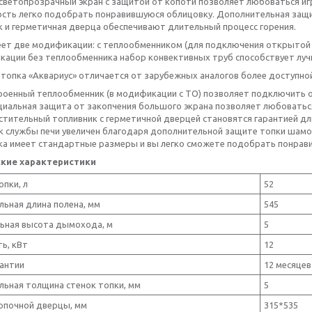
светопрозрачный экран с защитой от копоти позволяет любоваться и
сть легко подобрать понравившуюся облицовку. Дополнительная защи
к и герметичная дверца обеспечивают длительный процесс горения.
еет две модификации: с теплообменником (для подключения открытой 
кации без теплообменника набор конвективных труб способствует луч
 топка «Аквариус» отличается от зарубежных аналогов более доступно
роенный теплообменник (в модификации с ТО) позволяет подключить 
циальная защита от закопчения большого экрана позволяет любоваться
стительный топливник с герметичной дверцей становятся гарантией дл
к службы печи увеличен благодаря дополнительной защите топки шам
ка имеет стандартные размеры и вы легко сможете подобрать понрави
ские характеристики
пки, л
52
ьная длина полена, мм
545
ьная высота дымохода, м
5
ь, кВт
12
рантии
12 месяцев
льная толщина стенок топки, мм
5
опочной дверцы, мм
315*535