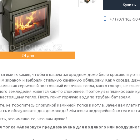
Купить
+7 (707) 165-90-
24 дня
тся иметь камин, чтобы в вашем загородном доме было красиво и уютн
м экраном и выбрали стильную каминную облицовку. Как у соседа, даже
амин как серьезный постоянный источник тепла, мягко говоря, не тянет
ого земледелия живется как-то спокойнее. Поэтому вы планировали куп
настоящему тепло. Пусть гонит горячую воду по трубам-батареям.
е, не торопитесь с покупкой каминной топки и котла. Зачем вам плат
ать и обслуживать два дымохода? Мы взяли водогрейный котел и встав
ь, это именно то, что вам нужно?
я топка «Аквариус» предназначена для водяного или воздушно