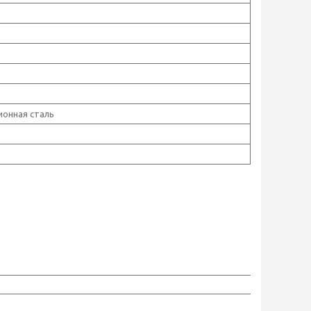
ионная сталь
р