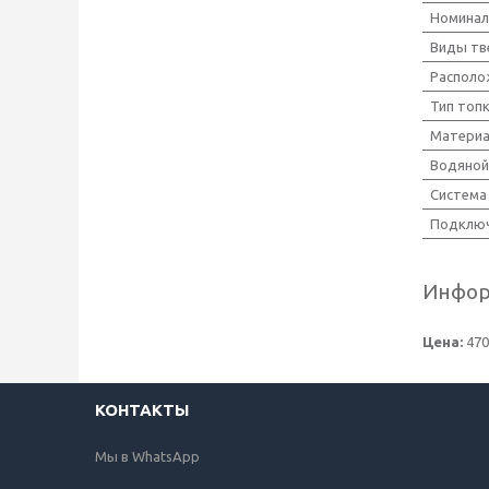
Номинал
Виды тв
Располо
Тип топ
Материа
Водяной
Система
Подключ
Инфор
Цена:
470
КОНТАКТЫ
Мы в WhatsApp