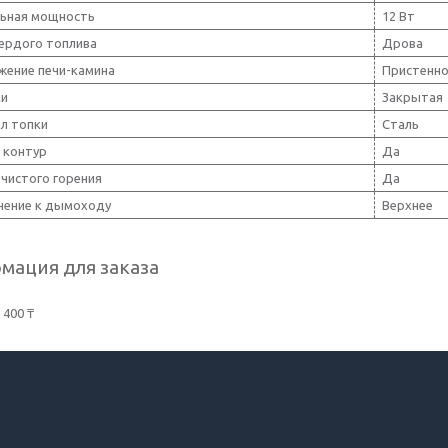
ьная мощность
12 Вт
ердого топлива
Дрова
жение печи-камина
Пристенн
ки
Закрытая
л топки
Сталь
 контур
Да
 чистого горения
Да
ение к дымоходу
Верхнее
мация для заказа
 400 ₸