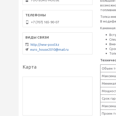
ТОО EURO HOUSE
Большой 
возможно
топливни
Топка им
В модифи
+7 (707) 165-90-07
Каминная
Вст
Спе
Вме
http://new-pool.kz
Сро
euro_house2010@mail.ru
Топ
Техниче
Карта
Объем то
Максимал
Минимал
Мощност
Срок га
Максима
Проем т