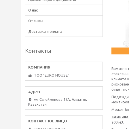
О нас
Отзывы
Доставка и оплата
Контакты
Вам хоче
стеклянны
ТОО "EURO HOUSE"
климате к
рискованн
будет по-
Подождит
ул. Сулейменова 17А, Алматы,
монтиров
Казахстан
Может быт
Каминна
200 м3.