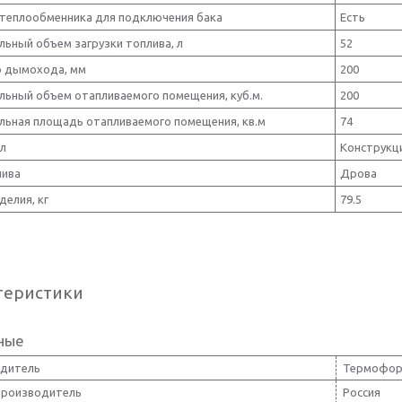
 теплообменника для подключения бака
Есть
ьный объем загрузки топлива, л
52
 дымохода, мм
200
льный объем отапливаемого помещения, куб.м.
200
льная площадь отапливаемого помещения, кв.м
74
л
Конструкц
лива
Дрова
делия, кг
79.5
теристики
ные
дитель
Термофо
производитель
Россия