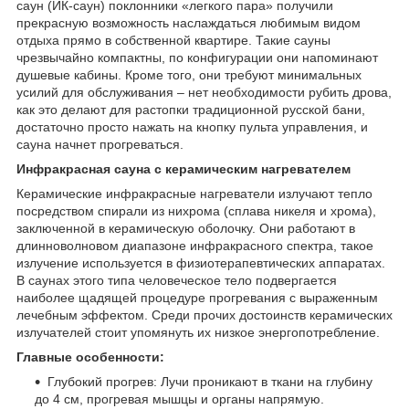
саун (ИК-саун) поклонники «легкого пара» получили
прекрасную возможность наслаждаться любимым видом
отдыха прямо в собственной квартире. Такие сауны
чрезвычайно компактны, по конфигурации они напоминают
душевые кабины. Кроме того, они требуют минимальных
усилий для обслуживания – нет необходимости рубить дрова,
как это делают для растопки традиционной русской бани,
достаточно просто нажать на кнопку пульта управления, и
сауна начнет прогреваться.
Инфракрасная сауна с керамическим нагревателем
Керамические инфракрасные нагреватели излучают тепло
посредством спирали из нихрома (сплава никеля и хрома),
заключенной в керамическую оболочку. Они работают в
длинноволновом диапазоне инфракрасного спектра, такое
излучение используется в физиотерапевтических аппаратах.
В саунах этого типа человеческое тело подвергается
наиболее щадящей процедуре прогревания с выраженным
лечебным эффектом. Среди прочих достоинств керамических
излучателей стоит упомянуть их низкое энергопотребление.
Главные особенности:
Глубокий прогрев: Лучи проникают в ткани на глубину
до 4 см, прогревая мышцы и органы напрямую.