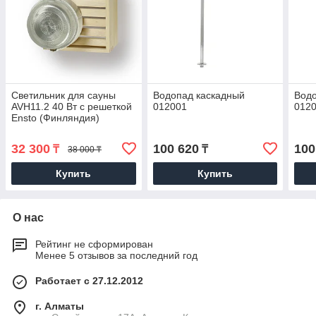
Светильник для сауны
Водопад каскадный
Водо
AVH11.2 40 Вт с решеткой
012001
012
Ensto (Финляндия)
32 300
100 620
100
₸
₸
38 000 ₸
Купить
Купить
О нас
Рейтинг не сформирован
Менее 5 отзывов за последний год
Работает с 27.12.2012
г. Алматы