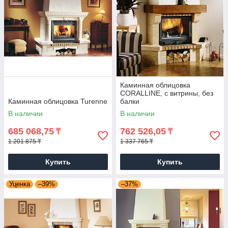
Каминная облицовка
CORALLINE, с витрины, без
Каминная облицовка Turenne
балки
В наличии
В наличии
685 068,75
762 526,05
₸
₸
1 201 875 ₸
1 337 765 ₸
Купить
Купить
Уценка
–39%
–37%