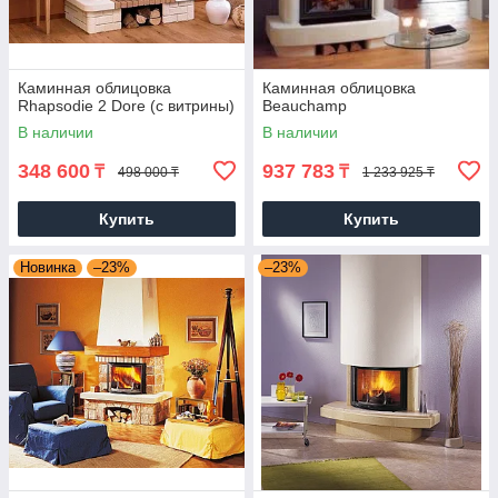
Каминная облицовка
Каминная облицовка
Rhapsodie 2 Dore (с витрины)
Beauchamp
В наличии
В наличии
348 600
937 783
₸
₸
498 000 ₸
1 233 925 ₸
Купить
Купить
Новинка
–23%
–23%