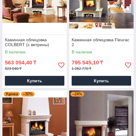
Каминная облицовка
Каминная облицовка Fleurac
COLBERT (с витрины)
2
В наличии
В наличии
563 054,40
795 545,10
₸
₸
923 040 ₸
1 262 770 ₸
Купить
Купить
Уценка
–30%
–24%