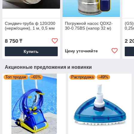
Сэндвич-труба ф 120/200
Погружной насос QDX2-
(GS)
(нерж/оцинк), 1 м, 0,5 мм
30-0.75BS (напор 32 м)
0,25
8 750
2 2
₸
Цену уточняйте
Купить
Акционные предложения и новинки
Топ продаж
–65%
Распродажа
–49%