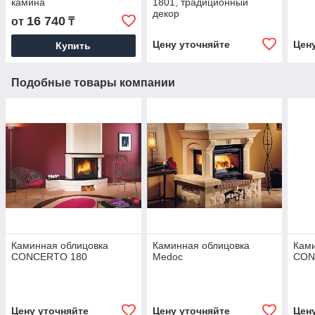
камина
1801, традиционный
декор
16 740
от
₸
Цену уточняйте
Цен
Купить
Подобные товары компании
Каминная облицовка
Каминная облицовка
Ками
CONCERTO 180
Medoc
CON
Цену уточняйте
Цену уточняйте
Цен