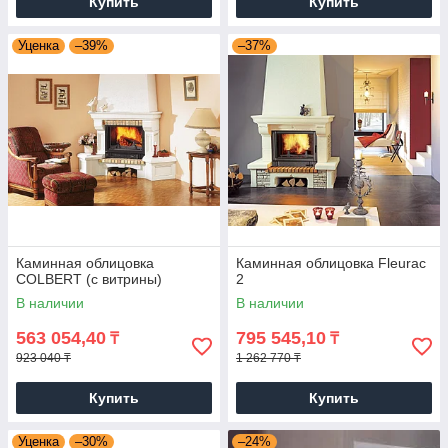
Купить
Купить
Уценка
–39%
–37%
Каминная облицовка
Каминная облицовка Fleurac
COLBERT (с витрины)
2
В наличии
В наличии
563 054,40
795 545,10
₸
₸
923 040 ₸
1 262 770 ₸
Купить
Купить
Уценка
–30%
–24%