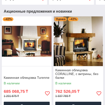
Акционные предложения и новинки
–43%
Уценка
–43%
Каминная облицовка
CORALLINE, с витрины, без
Каминная облицовка Turenne
балки
В наличии
В наличии
685 068,75
762 526,05
₸
₸
1 201 875 ₸
1 337 765 ₸