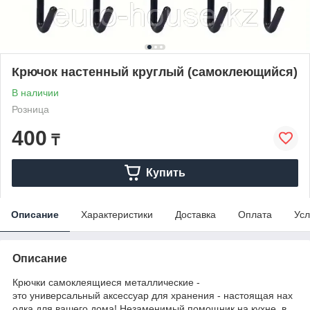
Крючок настенный круглый (самоклеющийся)
В наличии
Розница
400
₸
Купить
Описание
Характеристики
Доставка
Оплата
Усл
Описание
Крючки самоклеящиеся металлические -
это универсальный аксессуар для хранения - настоящая нах
одка для вашего дома! Незаменимый помощник на кухне, в