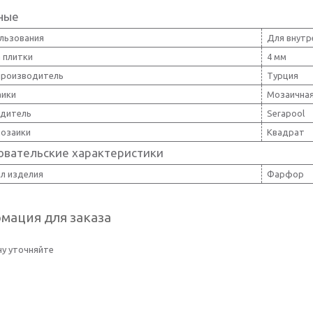
ные
ользования
Для внутр
 плитки
4 мм
производитель
Турция
аики
Мозаичная
дитель
Serapool
озаики
Квадрат
овательские характеристики
л изделия
Фарфор
мация для заказа
у уточняйте