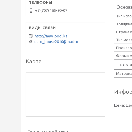
Основ
+7 (707) 165-90-07
Тип исп
Толщина
Страна 
http://new-pool.kz
Тип моз
euro_house2010@mail.ru
Произво
Форма м
Карта
Польз
Материа
Инфор
Цена:
Цен