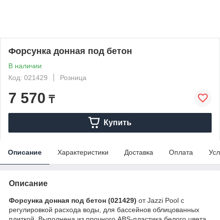
Форсунка донная под бетон
В наличии
Код: 021429
Розница
7 570
₸
Купить
Описание
Характеристики
Доставка
Оплата
Усл
Описание
Форсунка донная под бетон (021429)
от Jazzi Pool с
регулировкой расхода воды, для бассейнов облицованных
плиткой. Выполнена из прочного ABS-пластика белого цвета.