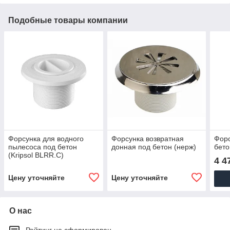
Подобные товары компании
Форсунка для водного
Форсунка возвратная
Форс
пылесоса под бетон
донная под бетон (нерж)
бето
(Kripsol BLRR.C)
4 4
Цену уточняйте
Цену уточняйте
О нас