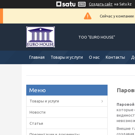
Создать сайт
на Satu.kz
Сейчас у компании
ТОО "EURO HOUSE"
Главная
Товары и услуги
О нас
Контакты
Д
Паров
Товары и услуги
Паровой
которые 
Новости
видимость
невозмож
Статьи
Внешне т
создавая
Презентации и документы