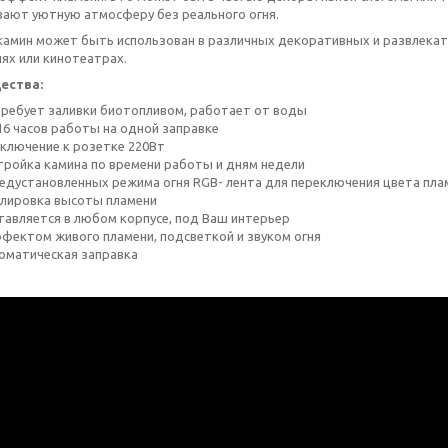
вают уютную атмосферу без реального огня.
камин может быть использован в различных декоративных и развлекате
ях или кинотеатрах.
ества:
требует заливки биотопливом, работает от воды
16 часов работы на одной заправке
ключение к розетке 220Вт
тройка камина по времени работы и дням недели
редустановленных режима огня RGB- лента для переключения цвета пл
улировка высоты пламени
тавляется в любом корпусе, под Ваш интерьер
ффектом живого пламени, подсветкой и звуком огня
оматическая заправка