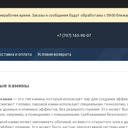
 нерабочее время. Заказы и сообщения будут обработаны с 09:00 ближа
+7 (707) 165-90-07
оставка и оплата
Условия возврата
ые камины
 камин
— это тип камина, который использует пар для создания эффек
сжигают топливо, паровой камин использует специальную технологию,
 дымных и огненных эффектов, без реального горения. Это может быть
но, например, в помещениях с повышенными требованиями безопасност
акой камин может напоминать обычный, но вместо открытого огня и ды
 эффект пламени. Это может быть частью декоративной системы или т