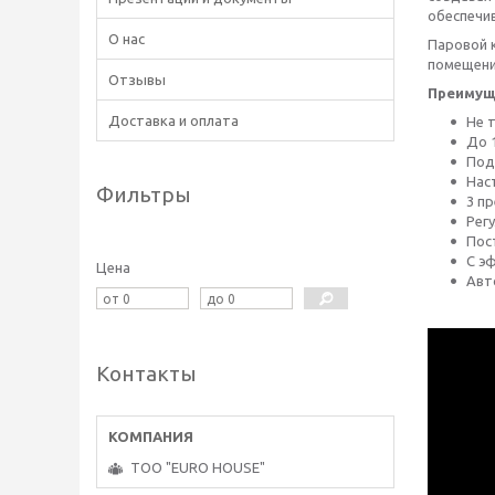
обеспечи
О нас
Паровой 
помещени
Отзывы
Преимущ
Доставка и оплата
Не 
До 
Под
Нас
Фильтры
3 п
Рег
Пос
С э
Цена
Авт
Контакты
ТОО "EURO HOUSE"