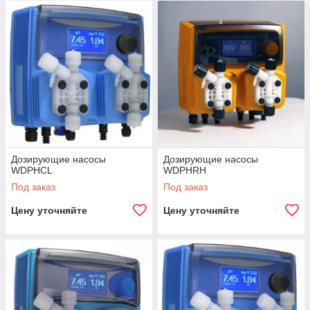
поддержание заданных параметров воды в режиме
реального времени. Они имеют возможность связи с
внешними системами управления в том числе и посредством
сети Internet.
Простые в установке, надёжные и точные датчики позволяют
контролировать такие параметры как: уровень хлора,
озона, pH, Redox, мутность, температура и прочие
характеристики воды.
Дозирующие насосы
Дозирующие насосы
WDPHCL
WDPHRH
Под заказ
Под заказ
Цену уточняйте
Цену уточняйте