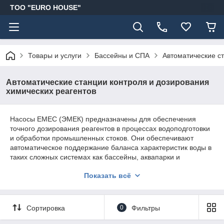
ТОО "EURO HOUSE"
Товары и услуги
Бассейны и СПА
Автоматические с
Автоматические станции контроля и дозирования
химических реагентов
Насосы ЕМЕС (ЭМЕК) предназначены для обеспечения
точного дозирования реагентов в процессах водоподготовки
и обработки промышленных стоков. Они обеспечивают
автоматическое поддержание баланса характеристик воды в
таких сложных системах как бассейны, аквапарки и
океанариумы.
Показать всё
Помимо этого, оборудование ЕМЕС применяется в сфере
ЖКХ для подготовки и очистки воды, а также для продления
ресурса работы трубопроводов и отопительного
Сортировка
0
Фильтры
оборудования.
Контроллеры ЕМЕС обеспечивают автоматическое